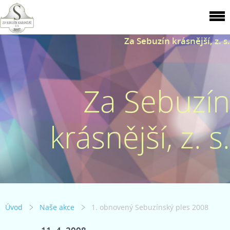
Za Sebuzín krásnější, z. s.
Za Sebuzín
krásnější, z. s.
Úvod
Naše akce
1. obnovený Sebuzínský ples 2008