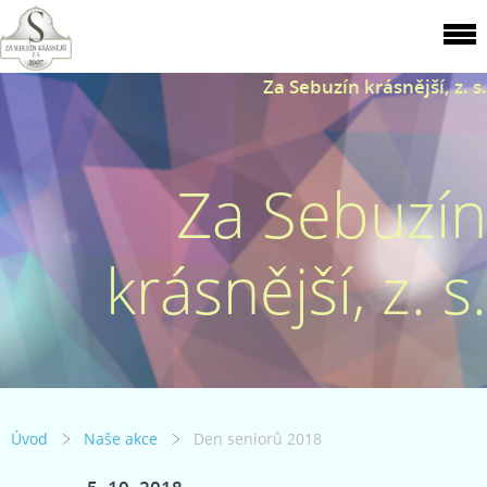
Za Sebuzín krásnější, z. s.
Za Sebuzín
krásnější, z. s.
Úvod
Naše akce
Den seniorů 2018