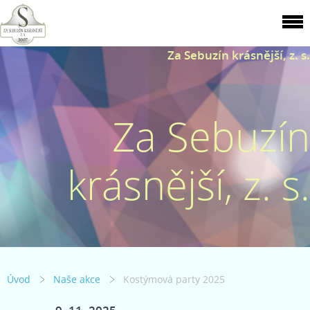
Za Sebuzín krásnější, z. s.
Za Sebuzín
krásnější, z. s.
Úvod
Naše akce
Kostýmová party 2025