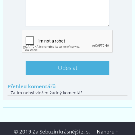
Přehled komentářů
Zatím nebyl vložen žádný komentář
© 2019 Za Sebuzín krásnější z. s.
Nahoru ↑