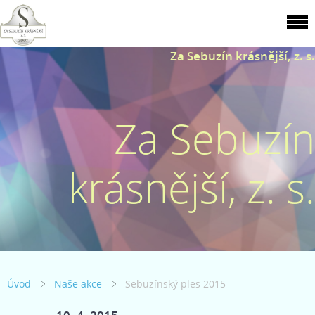
Za Sebuzín krásnější, z. s.
Za Sebuzín
krásnější, z. s.
Úvod
Naše akce
Sebuzínský ples 2015