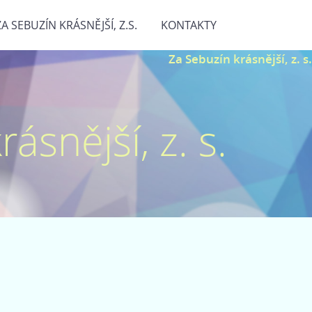
ZA SEBUZÍN KRÁSNĚJŠÍ, Z.S.
KONTAKTY
Za Sebuzín krásnější, z. s.
ásnější, z. s.