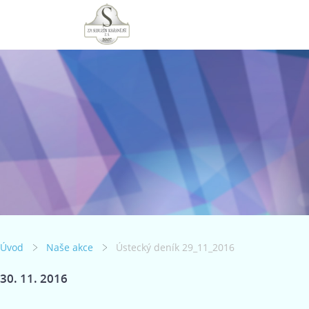
Úvod
Naše akce
Ústecký deník 29_11_2016
30. 11. 2016