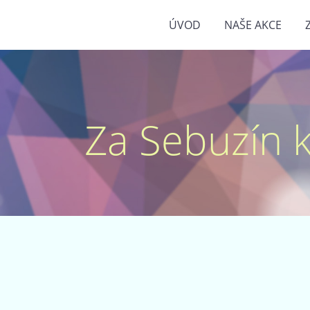
ÚVOD
NAŠE AKCE
Za Sebuzín kr