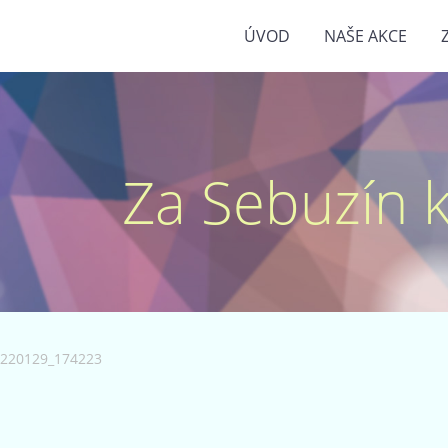
ÚVOD
NAŠE AKCE
Za Sebuzín kr
220129_174223