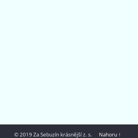
© 2019 Za Sebuzín krásnější z. s.
Nahoru ↑