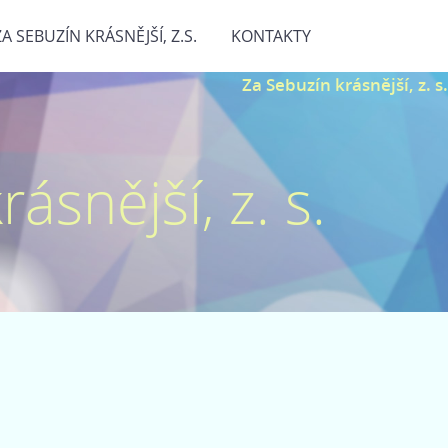
ZA SEBUZÍN KRÁSNĚJŠÍ, Z.S.
KONTAKTY
Za Sebuzín krásnější, z. s.
ásnější, z. s.