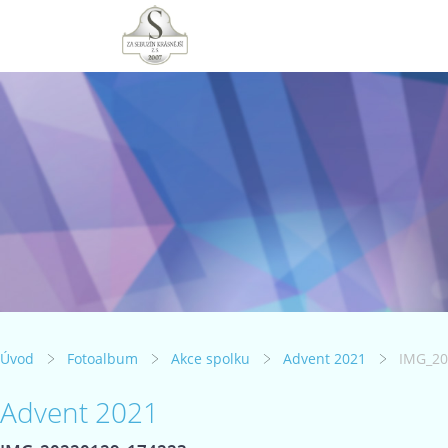
Úvod
Fotoalbum
Akce spolku
Advent 2021
IMG_20
Advent 2021