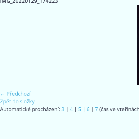
IMG_20220129_174223
← Předchozí
Zpět do složky
Automatické procházení:
3
|
4
|
5
|
6
|
7
(čas ve vteřinách