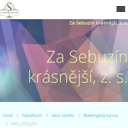
Za Sebuzín krásnější, z. s.
Za Sebuzín
krásnější, z. s.
Úvod
Fotoalbum
Akce spolku
Bowlingový turnaj
IMG_1032.JPG