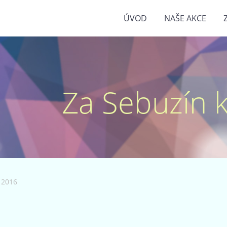
ÚVOD
NAŠE AKCE
Za Sebuzín kr
 2016