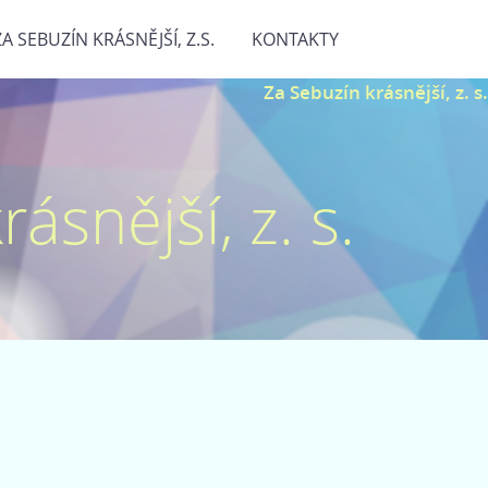
ZA SEBUZÍN KRÁSNĚJŠÍ, Z.S.
KONTAKTY
Za Sebuzín krásnější, z. s.
ásnější, z. s.