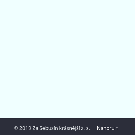
© 2019 Za Sebuzín krásnější z. s.
Nahoru ↑