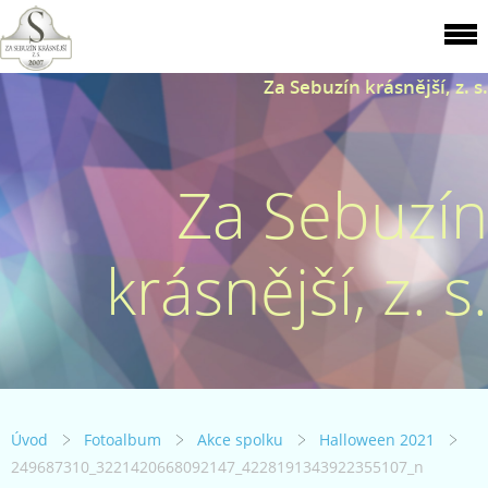
Za Sebuzín krásnější, z. s.
Za Sebuzín
krásnější, z. s.
Úvod
Fotoalbum
Akce spolku
Halloween 2021
249687310_3221420668092147_4228191343922355107_n