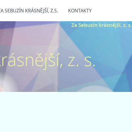
ZA SEBUZÍN KRÁSNĚJŠÍ, Z.S.
KONTAKTY
Za Sebuzín krásnější, z. s.
ásnější, z. s.