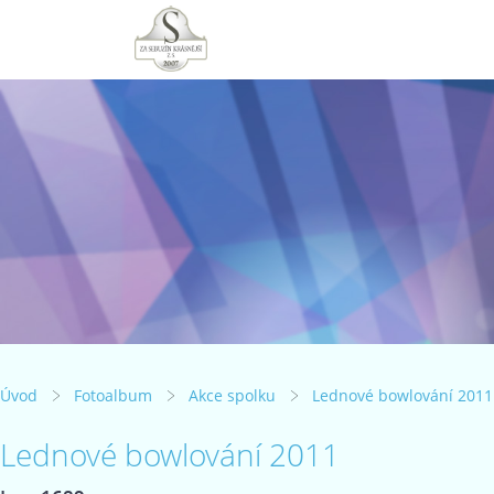
Úvod
Fotoalbum
Akce spolku
Lednové bowlování 2011
Lednové bowlování 2011