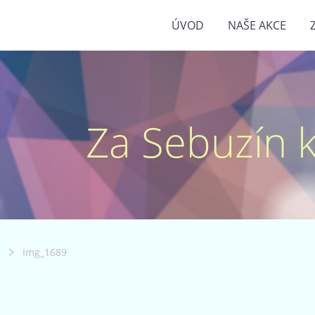
ÚVOD
NAŠE AKCE
Za Sebuzín kr
Img_1689