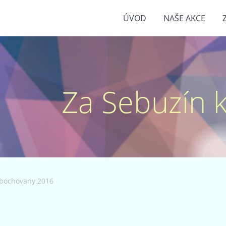
ÚVOD
NAŠE AKCE
Za Sebuzín kr
ibochovany 2016