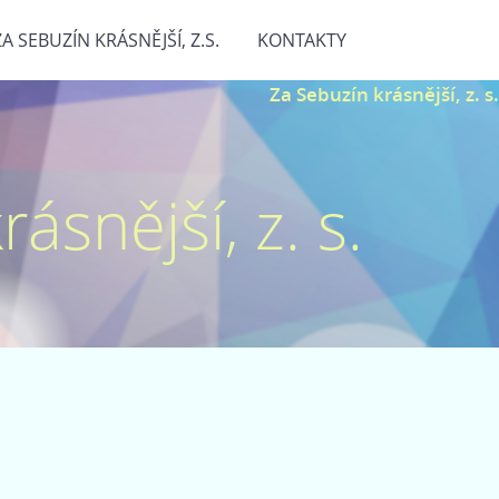
ZA SEBUZÍN KRÁSNĚJŠÍ, Z.S.
KONTAKTY
Za Sebuzín krásnější, z. s.
ásnější, z. s.