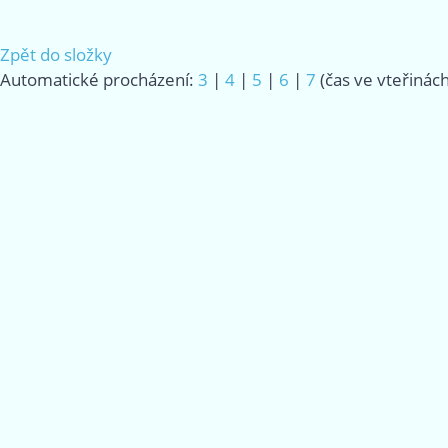
Zpět do složky
Automatické procházení:
3
|
4
|
5
|
6
|
7
(čas ve vteřinách