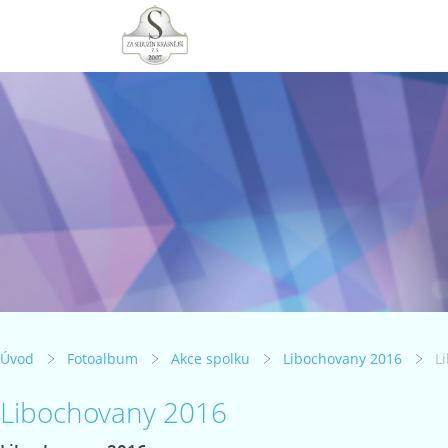
Úvod
Fotoalbum
Akce spolku
Libochovany 2016
L
Libochovany 2016