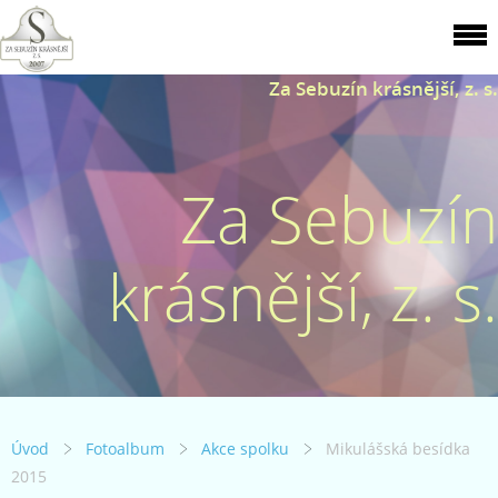
Za Sebuzín krásnější, z. s.
Za Sebuzín
krásnější, z. s.
Úvod
Fotoalbum
Akce spolku
Mikulášská besídka
2015