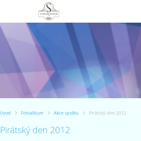
Úvod
Fotoalbum
Akce spolku
Pirátský den 2012
Pirátský den 2012