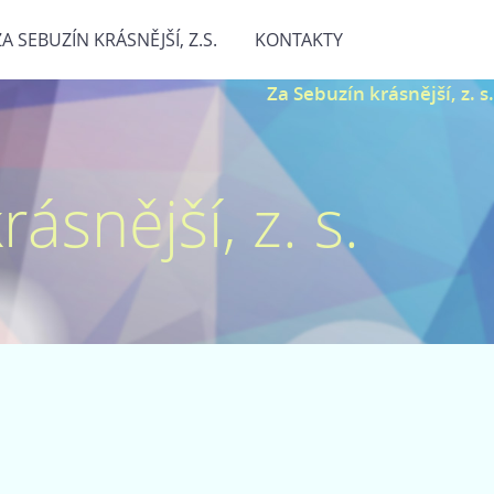
ZA SEBUZÍN KRÁSNĚJŠÍ, Z.S.
KONTAKTY
Za Sebuzín krásnější, z. s.
ásnější, z. s.