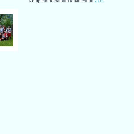
Kompletní fotoalbum k nahlédnutí
ZDE
!