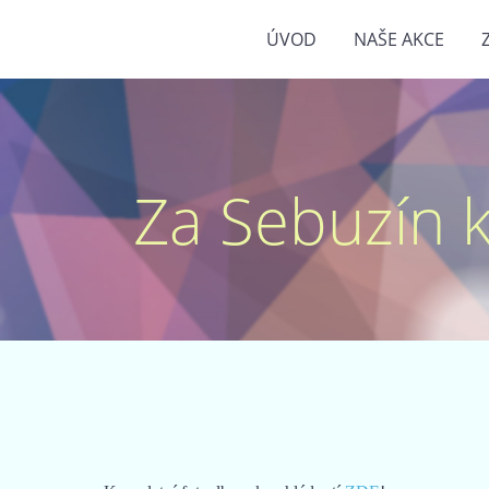
ÚVOD
NAŠE AKCE
Za Sebuzín kr