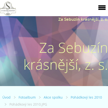
Za Sebuzín krásnější, z. s.
Za Sebuzín
krásnější, z. s.
Úvod
Fotoalbum
Akce spolku
Pohádkový les 2010
Pohádkový les 2010.JPG