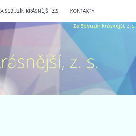
ZA SEBUZÍN KRÁSNĚJŠÍ, Z.S.
KONTAKTY
Za Sebuzín krásnější, z. s.
ásnější, z. s.