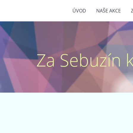
ÚVOD
NAŠE AKCE
Za Sebuzín kr