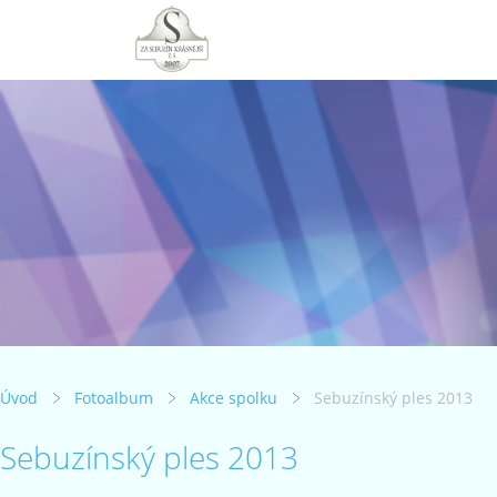
Úvod
Fotoalbum
Akce spolku
Sebuzínský ples 2013
Sebuzínský ples 2013