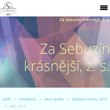
Za Sebuzín krásnější, z. s.
Za Sebuzín
krásnější, z. s.
Úvod
Fotoalbum
Akce spolku
Zdobení stromu 2012
IMG_3912