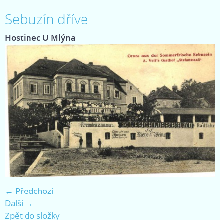
Sebuzín dříve
Hostinec U Mlýna
← Předchozí
Další →
Zpět do složky