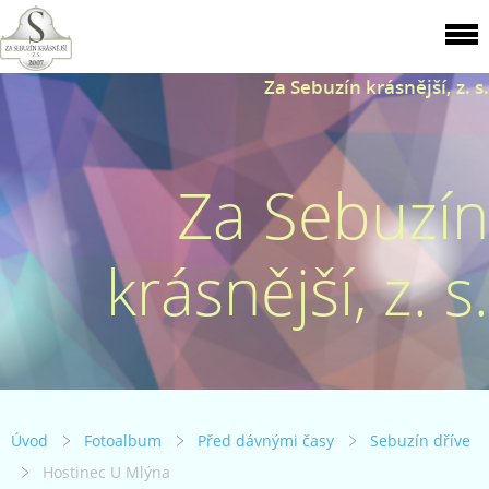
Za Sebuzín krásnější, z. s.
Za Sebuzín
krásnější, z. s.
Úvod
Fotoalbum
Před dávnými časy
Sebuzín dříve
Hostinec U Mlýna