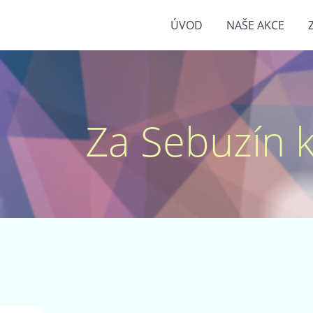
ÚVOD
NAŠE AKCE
Za Sebuzín kr