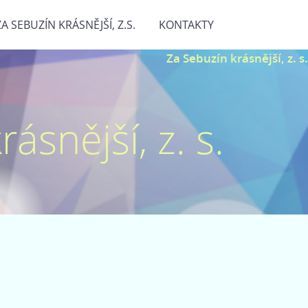
ZA SEBUZÍN KRÁSNĚJŠÍ, Z.S.
KONTAKTY
Za Sebuzín krásnější, z. s.
ásnější, z. s.